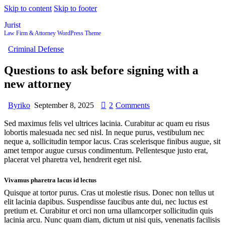
Skip to content
Skip to footer
Jurist
Law Firm & Attorney WordPress Theme
Criminal Defense
Questions to ask before signing with a
new attorney
By
riko
September 8, 2025
2
Comments
Sed maximus felis vel ultrices lacinia. Curabitur ac quam eu risus
lobortis malesuada nec sed nisl. In neque purus, vestibulum nec
neque a, sollicitudin tempor lacus. Cras scelerisque finibus augue, sit
amet tempor augue cursus condimentum. Pellentesque justo erat,
placerat vel pharetra vel, hendrerit eget nisl.
Vivamus pharetra lacus id lectus
Quisque at tortor purus. Cras ut molestie risus. Donec non tellus ut
elit lacinia dapibus. Suspendisse faucibus ante dui, nec luctus est
pretium et. Curabitur et orci non urna ullamcorper sollicitudin quis
lacinia arcu. Nunc quam diam, dictum ut nisi quis, venenatis facilisis