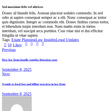
Sed maximus felis vel ultrices
Donec id blandit felis. Aenean placerat sodales commodo. In sed
odio at sapien consequat semper ac a elit. Nunc consequat ac tortor
quis dignissim. Integer ac commodo elit. Donec finibus cursus tortor,
et bibendum turpis interdum non. Nam mattis enim in metus
interdum, vel suscipit arcu porttitor. Cras vitae nisi et dui efficitur
fringilla ut vitae sapien.
Tags:
Estate Planning
Law Insights
Legal Updates
10
Likes
Previous
How law firms handle complex litigation cases
September 8, 2025
Next
A guide to legal fees and billing practices in law firms
September 8, 2025