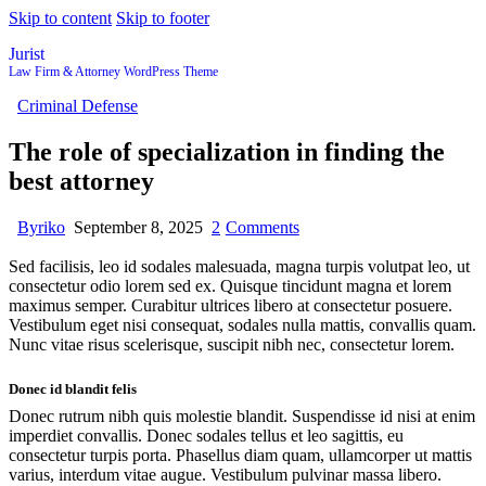
Skip to content
Skip to footer
Jurist
Law Firm & Attorney WordPress Theme
Criminal Defense
The role of specialization in finding the
best attorney
By
riko
September 8, 2025
2
Comments
Sed facilisis, leo id sodales malesuada, magna turpis volutpat leo, ut
consectetur odio lorem sed ex. Quisque tincidunt magna et lorem
maximus semper. Curabitur ultrices libero at consectetur posuere.
Vestibulum eget nisi consequat, sodales nulla mattis, convallis quam.
Nunc vitae risus scelerisque, suscipit nibh nec, consectetur lorem.
Donec id blandit felis
Donec rutrum nibh quis molestie blandit. Suspendisse id nisi at enim
imperdiet convallis. Donec sodales tellus et leo sagittis, eu
consectetur turpis porta. Phasellus diam quam, ullamcorper ut mattis
varius, interdum vitae augue. Vestibulum pulvinar massa libero.