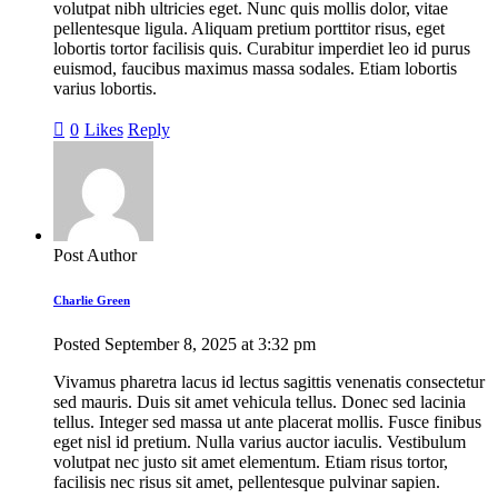
volutpat nibh ultricies eget. Nunc quis mollis dolor, vitae
pellentesque ligula. Aliquam pretium porttitor risus, eget
lobortis tortor facilisis quis. Curabitur imperdiet leo id purus
euismod, faucibus maximus massa sodales. Etiam lobortis
varius lobortis.
0
Likes
Reply
Post Author
Charlie Green
Posted
September 8, 2025
at
3:32 pm
Vivamus pharetra lacus id lectus sagittis venenatis consectetur
sed mauris. Duis sit amet vehicula tellus. Donec sed lacinia
tellus. Integer sed massa ut ante placerat mollis. Fusce finibus
eget nisl id pretium. Nulla varius auctor iaculis. Vestibulum
volutpat nec justo sit amet elementum. Etiam risus tortor,
facilisis nec risus sit amet, pellentesque pulvinar sapien.