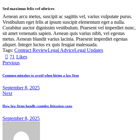
Sed maximus felis vel ultrices
Aenean arcu metus, suscipit ac sagittis vel, varius vulputate purus.
Vestibulum eget felis at ipsum suscipit elementum eget a nulla.
Curabitur auctor dignissim vestibulum. Praesent vel imperdiet nunc,
sit amet venenatis sapien. Aenean quis varius nibh, vel egestas
metus. Aenean blandit varius lacinia. Praesent imperdiet egestas
aliquet. Integer luctus ex quis feugiat malesuada.
Tags:
Contract Review
Legal Advice
Legal Updates
71
Likes
Previous
Common mistakes to avoid when hiring a law firm
September 8, 2025
Next
How law firms handle complex litigation cases
September 8, 2025